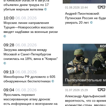
В Киевской области 6 августа
объявлен днем траура по 17
01.08.2026 10:44
убитым мирным жителям
©
Андрей Пионтковский:
10:00
06.08.2026
Путинская Россия не буде
умирать 20 лет.
©
Морские линии направления
Турция—Новороссийск массово
вводят надбавки за военные риски
©
09:28
06.08.2026
КО
Загрузка авиарейсов между
Москвой и Санкт-Петербургом
снизилась на 18%, вина в "Коврах"
©
09:13
06.08.2026
Минобороны РФ доложило о 605
Пылеуловительные 
обнаруженных беспилотниках
©
09:04
06.08.2026
31.07.2026 15:29
Ярославль пережил
Александр Адельфинский:
массированную атаку дронов:
вероятность, что со врем
есть информация о возгорании на
количество стран, вводящ