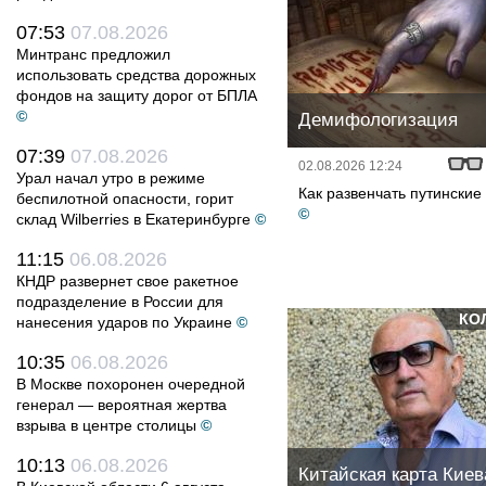
07:53
07.08.2026
Минтранс предложил
использовать средства дорожных
фондов на защиту дорог от БПЛА
©
Демифологизация
07:39
07.08.2026
02.08.2026 12:24
Урал начал утро в режиме
Как развенчать путински
беспилотной опасности, горит
©
склад Wilberries в Екатеринбурге
©
11:15
06.08.2026
КНДР развернет свое ракетное
подразделение в России для
КО
нанесения ударов по Украине
©
10:35
06.08.2026
В Москве похоронен очередной
генерал — вероятная жертва
взрыва в центре столицы
©
10:13
06.08.2026
Китайская карта Киев