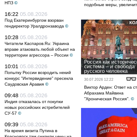
НПЗ
©
подобные меры, увеличит
16:22
05.08.2026
Под Екатеринбургом взорван
КО
гендиректор Уралдронзавода
©
10:28
05.08.2026
Читатели Каспаров.Ru: Украина
вправе атаковать любой объект на
территории агрессора – России
©
Россия как историчес
10:01
05.08.2026
система – и свобода
русского человека
Попытку России возродить некий
конкурс "Интервидение" пресекла
30.07.2026 12:22
Саудовская Аравия
©
Виктор Арден: Ответ на с
Абрахама Майвина
09:48
05.08.2026
"Хроническая Россия".
©
Индия отказалась от покупки
новых российских истребителей
СУ-57
©
09:39
05.08.2026
На время визита Путина в
Красноярск там снизили цены на