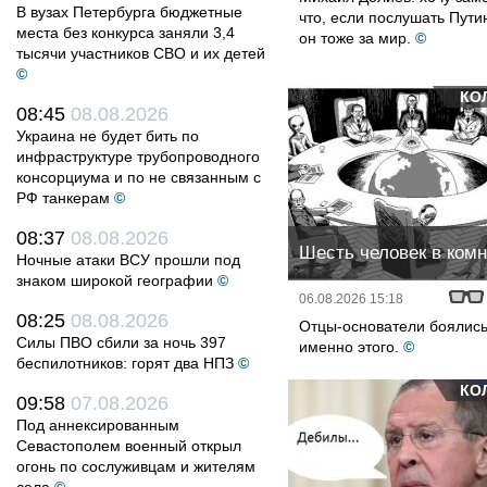
В вузах Петербурга бюджетные
что, если послушать Путин
места без конкурса заняли 3,4
он тоже за мир.
©
тысячи участников СВО и их детей
©
КО
08:45
08.08.2026
Украина не будет бить по
инфраструктуре трубопроводного
консорциума и по не связанным с
РФ танкерам
©
08:37
08.08.2026
Шесть человек в ком
Ночные атаки ВСУ прошли под
знаком широкой географии
©
06.08.2026 15:18
08:25
08.08.2026
Отцы-основатели боялис
Силы ПВО сбили за ночь 397
именно этого.
©
беспилотников: горят два НПЗ
©
КО
09:58
07.08.2026
Под аннексированным
Севастополем военный открыл
огонь по сослуживцам и жителям