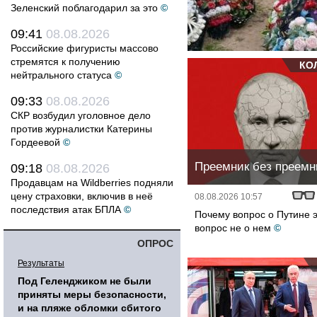
Зеленский поблагодарил за это
©
09:41
08.08.2026
Российские фигуристы массово
стремятся к получению
КО
нейтрального статуса
©
09:33
08.08.2026
СКР возбудил уголовное дело
против журналистки Катерины
Гордеевой
©
Преемник без преемн
09:18
08.08.2026
Продавцам на Wildberries подняли
цену страховки, включив в неё
08.08.2026 10:57
последствия атак БПЛА
©
Почему вопрос о Путине 
вопрос не о нем
©
ОПРОС
Результаты
Под Геленджиком не были
приняты меры безопасности,
и на пляже обломки сбитого