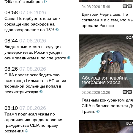
"Яблоко" с выборов
©
04.08.2026 15:49
08:58
07.08.2026
Дмитрий Чернышев: Не
Санкт-Петербург готовится к
согласен я и с тем, что м
сокращению расходов на
предали Россию.
здравоохранение на 15%
©
КО
08:44
07.08.2026
Бюджетные места в ведущих
университетах России уходят
олимпиадникам и по спецквоте
©
08:26
07.08.2026
США просят освободить экс-
Абсурдная невойна – 
пехотинца Гилмана: в РФ он из
география хаоса
тюремной больницы попал в
психиатрическую
©
03.08.2026 13:26
Главным конкурентом для
США в Заливе остается Д
08:10
07.08.2026
Трамп.
©
Трамп подписал указы по
ограничению предоставления
КО
гражданства США по праву
рождения
©