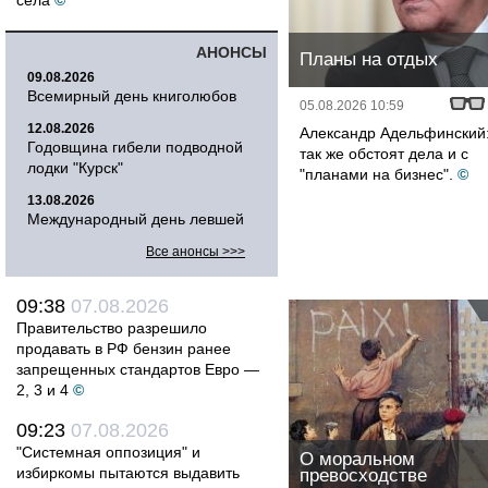
села
©
АНОНСЫ
Планы на отдых
09.08.2026
Всемирный день книголюбов
05.08.2026 10:59
12.08.2026
Александр Адельфинский:
Годовщина гибели подводной
так же обстоят дела и с
лодки "Курск"
"планами на бизнес".
©
13.08.2026
Международный день левшей
Все анонсы >>>
09:38
07.08.2026
Правительство разрешило
продавать в РФ бензин ранее
запрещенных стандартов Евро —
2, 3 и 4
©
09:23
07.08.2026
"Системная оппозиция" и
О моральном
избиркомы пытаются выдавить
превосходстве