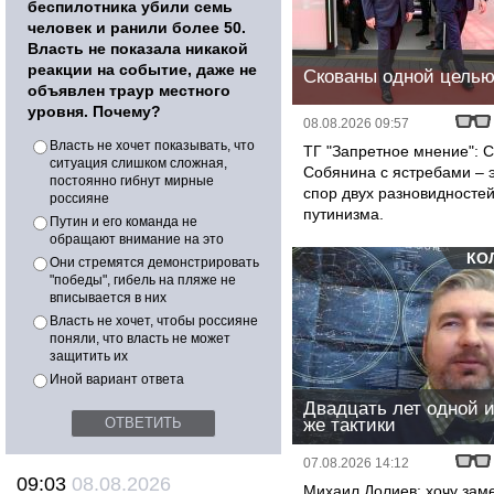
беспилотника убили семь
человек и ранили более 50.
Власть не показала никакой
реакции на событие, даже не
Скованы одной цель
объявлен траур местного
уровня. Почему?
08.08.2026 09:57
Власть не хочет показывать, что
ТГ "Запретное мнение": 
ситуация слишком сложная,
Собянина с ястребами – 
постоянно гибнут мирные
спор двух разновидносте
россияне
путинизма.
Путин и его команда не
обращают внимание на это
КО
Они стремятся демонстрировать
"победы", гибель на пляже не
вписывается в них
Власть не хочет, чтобы россияне
поняли, что власть не может
защитить их
Иной вариант ответа
Двадцать лет одной и
же тактики
07.08.2026 14:12
09:03
08.08.2026
Михаил Долиев: хочу заме