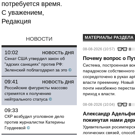
потребуется время.
С уважением,
Редакция
МАТЕРИАЛЫ РАЗДЕЛА
НОВОСТИ
08-08-2026 (10:57)
10:02
НОВОСТЬ ДНЯ
Почему вопрос о Пут
Сенат США утвердил закон об
"адских санкциях" против РФ:
Система, построенная вок
Зеленский поблагодарил за это
©
парадоксом собственного
сосредоточено в руках ар
09:41
НОВОСТЬ ДНЯ
власти преемнику. Новый 
Российские фигуристы массово
почти неизбежно перестан
стремятся к получению
приход к власти.
нейтрального статуса
©
08-08-2026 (10:04)
09:33
Александр Адельфи
СКР возбудил уголовное дело
покинутая нами держ
против журналистки Катерины
Удивительная росимперск
Гордеевой
©
логических связей, спосо