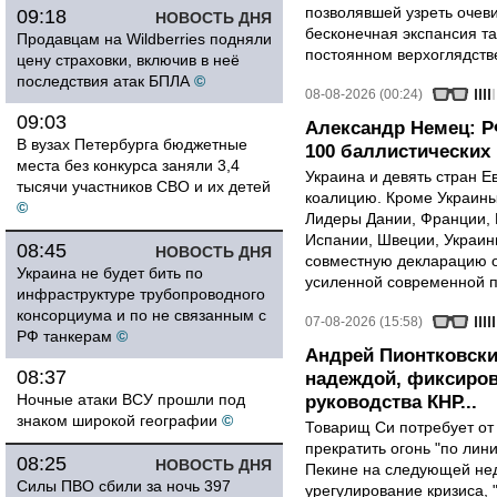
позволявшей узреть очев
09:18
НОВОСТЬ ДНЯ
бесконечная экспансия т
Продавцам на Wildberries подняли
постоянном верхоглядств
цену страховки, включив в неё
последствия атак БПЛА
©
08-08-2026 (00:24)
09:03
Александр Немец: Р
В вузах Петербурга бюджетные
100 баллистических 
места без конкурса заняли 3,4
Украина и девять стран 
тысячи участников СВО и их детей
коалицию. Кроме Украины,
©
Лидеры Дании, Франции, 
Испании, Швеции, Украин
08:45
НОВОСТЬ ДНЯ
совместную декларацию о
Украина не будет бить по
усиленной современной п
инфраструктуре трубопроводного
консорциума и по не связанным с
07-08-2026 (15:58)
РФ танкерам
©
Андрей Пионтковски
08:37
надеждой, фиксиров
Ночные атаки ВСУ прошли под
руководства КНР...
знаком широкой географии
©
Товарищ Си потребует от
прекратить огонь "по лини
08:25
НОВОСТЬ ДНЯ
Пекине на следующей нед
Силы ПВО сбили за ночь 397
урегулирование кризиса, 