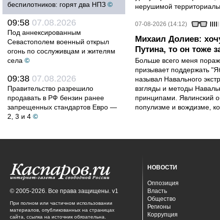
беспилотников: горят два НПЗ
©
нерушимой территориальн
09:58
07.08.2026
07-08-2026 (14:12)
Под аннексированным
Михаил Долиев: хочу
Севастополем военный открыл
Путина, то он тоже з
огонь по сослуживцам и жителям
села
©
Больше всего меня поража
призывает поддержать "Яб
09:38
07.08.2026
называл Навального экст
Правительство разрешило
взгляды и методы Наваль
продавать в РФ бензин ранее
принципами. Явлинский о
запрещенных стандартов Евро —
популизме и вождизме, ко
2, 3 и 4
©
НОВОСТИ
Оппозиция
© 2005-2026. Все права защищены. v1
Власть
Общество
При полном или частичном использовании
Регионы
материалов, опубликованных на страницах
Коррупция
сайта, ссылка на источник обязательна.