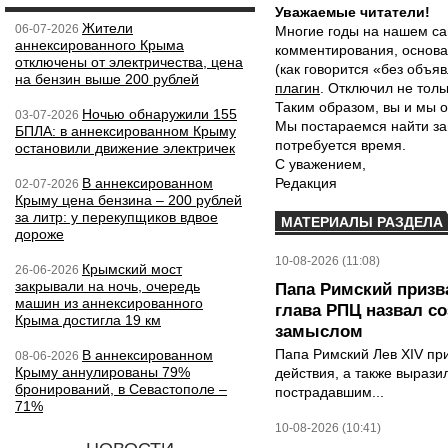
Уважаемые читатели!
Жители
06-07-2026
Многие годы на нашем са
аннексированного Крыма
комментирования, основа
отключены от электричества, цена
(как говорится «без объ
на бензин выше 200 рублей
плагин
. Отключил не толь
Таким образом, вы и мы о
Ночью обнаружили 155
03-07-2026
Мы постараемся найти за
БПЛА: в аннексированном Крыму
потребуется время.
остановили движение электричек
С уважением,
В аннексированном
Редакция
02-07-2026
Крыму цена бензина – 200 рублей
за литр: у перекупщиков вдвое
МАТЕРИАЛЫ РАЗДЕЛА
дороже
10-08-2026 (11:08)
Крымский мост
26-06-2026
закрывали на ночь, очередь
Папа Римский призва
машин из аннексированного
глава РПЦ назвал с
Крыма достигла 19 км
замыслом
Папа Римский Лев XIV пр
В аннексированном
08-06-2026
Крыму аннулированы 79%
действия, а также выраз
бронирований, в Севастополе –
пострадавшим...
71%
10-08-2026 (10:41)