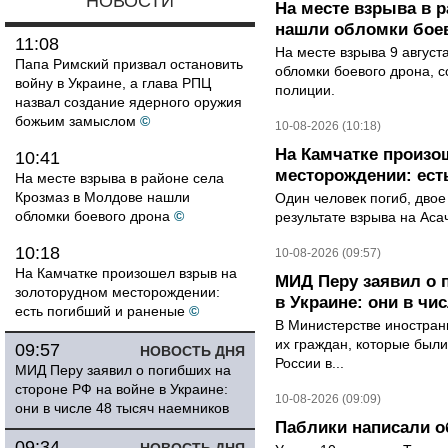
НОВОСТИ
На месте взрыва в 
нашли обломки бое
11:08
На месте взрыва 9 август
Папа Римский призвал остановить
обломки боевого дрона, 
войну в Украине, а глава РПЦ
полиции.
назвал создание ядерного оружия
божьим замыслом
©
10-08-2026 (10:18)
На Камчатке произо
10:41
месторождении: ест
На месте взрыва в районе села
Крозмаз в Молдове нашли
Один человек погиб, двое
обломки боевого дрона
©
результате взрыва на Ас
10:18
10-08-2026 (09:57)
На Камчатке произошел взрыв на
МИД Перу заявил о 
золоторудном месторождении:
в Украине: они в чи
есть погибший и раненые
©
В Министерстве иностран
их граждан, которые были
09:57
НОВОСТЬ ДНЯ
России в...
МИД Перу заявил о погибших на
стороне РФ на войне в Украине:
10-08-2026 (09:09)
они в числе 48 тысяч наемников
Паблики написали о
09:34