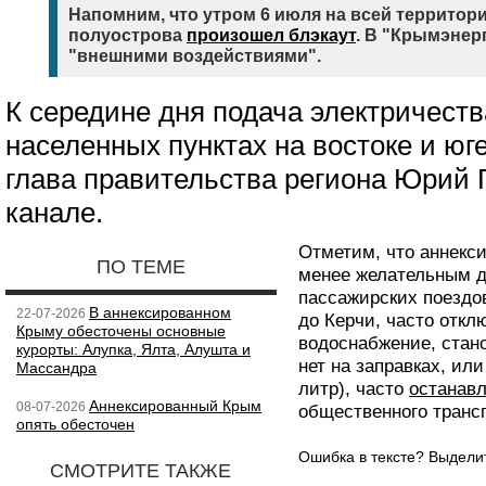
Напомним, что утром 6 июля на всей территор
полуострова
произошел блэкаут
. В "Крымэнер
"внешними воздействиями".
К середине дня подача электричест
населенных пунктах на востоке и юг
глава правительства региона Юрий 
канале.
Отметим, что аннекс
ПО ТЕМЕ
менее желательным д
пассажирских поездов
В аннексированном
22-07-2026
до Керчи, часто откл
Крыму обесточены основные
водоснабжение, стан
курорты: Алупка, Ялта, Алушта и
нет на заправках, ил
Массандра
литр), часто
останав
Аннексированный Крым
08-07-2026
общественного трансп
опять обесточен
Ошибка в тексте? Выдел
СМОТРИТЕ ТАКЖЕ