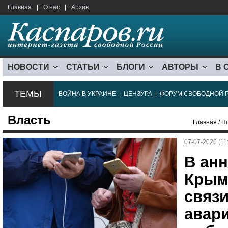
Главная
|
О нас
|
Архив
НОВОСТИ
СТАТЬИ
БЛОГИ
АВТОРЫ
В 
ТЕМЫ
ВОЙНА В УКРАИНЕ
|
ЦЕНЗУРА
|
ФОРУМ СВОБОДНОЙ 
Власть
Главная
/ Н
07-07-2026 (11
В ан
Крым
связ
авар