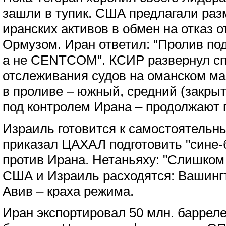
зашли в тупик. США предлагали раз
иранских активов в обмен на отказ о
Ормузом. Иран ответил: "Пролив по
а не CENTCOM". КСИР развернул сп
отслеживания судов на оманском м
в проливе – южный, средний (закры
под контролем Ирана – продолжают 
Израиль готовится к самостоятельн
приказал ЦАХАЛ подготовить "сине
против Ирана. Нетаньяху: "Слишком 
США и Израиль расходятся: Вашингт
Авив – краха режима.
Иран экспортировал 50 млн. баррел