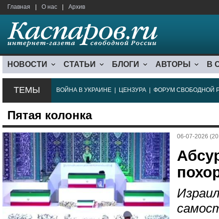
Главная
|
О нас
|
Архив
НОВОСТИ
СТАТЬИ
БЛОГИ
АВТОРЫ
В 
ТЕМЫ
ВОЙНА В УКРАИНЕ
|
ЦЕНЗУРА
|
ФОРУМ СВОБОДНОЙ 
Пятая колонка
06-07-2026 (20
Абсур
похо
Израил
самос