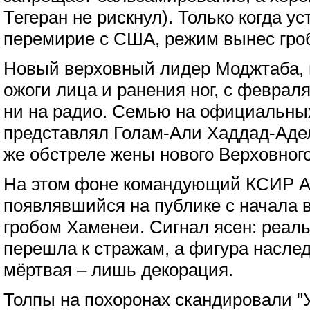
Тегеран не рискнул). Только когда у
перемирие с США, режим вынес гроб
Новый верховный лидер Моджтаба,
ожоги лица и ранения ног, с февраля
ни на радио. Семью на официальны
представлял Голам-Али Хаддад-Адел
же обстреле жены нового Верховног
На этом фоне командующий КСИР А
появлявшийся на публике с начала 
гробом Хаменеи. Сигнал ясен: реаль
перешла к стражам, а фигура насле
мёртвая – лишь декорация.
Толпы на похоронах скандировали "