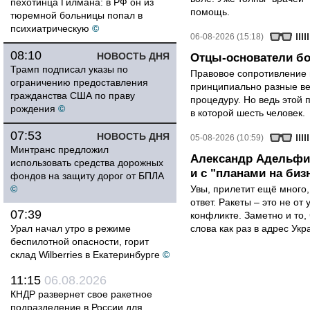
пехотинца Гилмана: в РФ он из
помощь.
тюремной больницы попал в
психиатрическую
©
06-08-2026 (15:18)
08:10
НОВОСТЬ ДНЯ
Отцы-основатели бо
Трамп подписал указы по
Правовое сопротивление 
ограничению предоставления
принципиально разные ве
гражданства США по праву
процедуру. Но ведь этой 
рождения
©
в которой шесть человек.
07:53
НОВОСТЬ ДНЯ
05-08-2026 (10:59)
Минтранс предложил
Александр Адельфин
использовать средства дорожных
и с "планами на биз
фондов на защиту дорог от БПЛА
©
Увы, прилетит ещё много,
ответ. Ракеты – это не от
07:39
конфликте. Заметно и то
Урал начал утро в режиме
слова как раз в адрес Укра
беспилотной опасности, горит
склад Wilberries в Екатеринбурге
©
11:15
06.08.2026
КНДР развернет свое ракетное
подразделение в России для