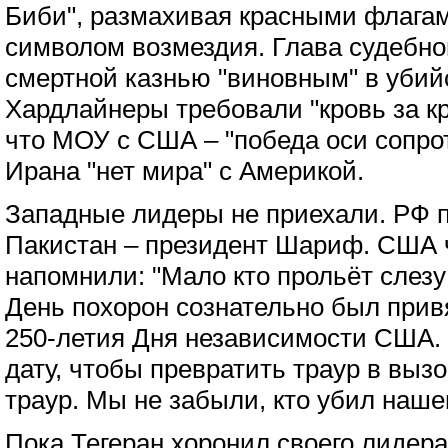
Биби", размахивая красными флага
символом возмездия. Глава судебно
смертной казнью "виновным" в убий
Хардлайнеры требовали "кровь за кр
что МОУ с США – "победа оси сопрот
Ирана "нет мира" с Америкой.
Западные лидеры не приехали. РФ 
Пакистан – президент Шариф. США 
напомнили: "Мало кто прольёт слезу
День похорон сознательно был прив
250-летия Дня независимости США. 
дату, чтобы превратить траур в выз
траур. Мы не забыли, кто убил наше
Пока Тегеран хоронил своего лидера