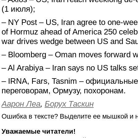
(1 июля);
– NY Post – US, Iran agree to one-week
of Hormuz ahead of America 250 celebr
war drives wedge between US and Saud
– Bloomberg – Oman moves forward wi
– Al Arabiya – Iran says no US talks set
– IRNA, Fars, Tasnim – официальны
переговорам, Ормузу, похоронам.
Аарон Леа
,
Борух Таскин
Ошибка в тексте? Выделите ее мышкой и
Уважаемые читатели!