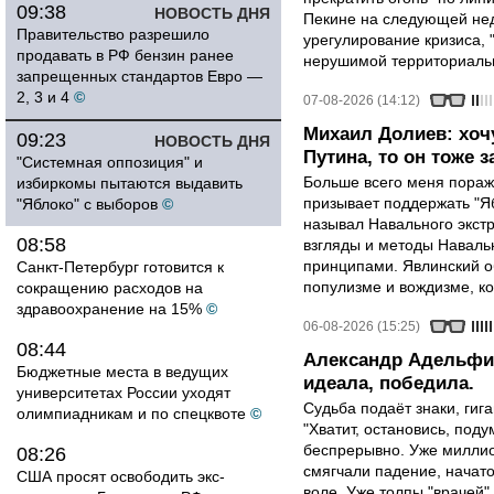
09:38
НОВОСТЬ ДНЯ
Пекине на следующей нед
Правительство разрешило
урегулирование кризиса, 
продавать в РФ бензин ранее
нерушимой территориальн
запрещенных стандартов Евро —
2, 3 и 4
©
07-08-2026 (14:12)
Михаил Долиев: хочу
09:23
НОВОСТЬ ДНЯ
Путина, то он тоже з
"Системная оппозиция" и
Больше всего меня поража
избиркомы пытаются выдавить
призывает поддержать "Яб
"Яблоко" с выборов
©
называл Навального экст
08:58
взгляды и методы Наваль
принципами. Явлинский о
Санкт-Петербург готовится к
популизме и вождизме, ко
сокращению расходов на
здравоохранение на 15%
©
06-08-2026 (15:25)
08:44
Александр Адельфин
Бюджетные места в ведущих
идеала, победила.
университетах России уходят
Судьба подаёт знаки, гига
олимпиадникам и по спецквоте
©
"Хватит, остановись, поду
беспрерывно. Уже миллио
08:26
смягчали падение, начато
США просят освободить экс-
воле. Уже толпы "врачей