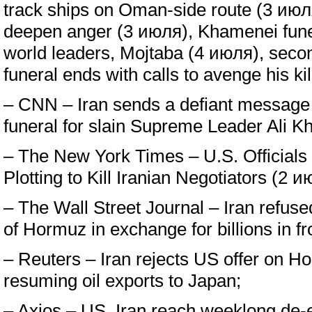
track ships on Oman-side route (3 июл
deepen anger (3 июля), Khamenei fune
world leaders, Mojtaba (4 июля), sec
funeral ends with calls to avenge his ki
– CNN – Iran sends a defiant message 
funeral for slain Supreme Leader Ali 
– The New York Times – U.S. Officials
Plotting to Kill Iranian Negotiators (2 и
– The Wall Street Journal – Iran refused
of Hormuz in exchange for billions in f
– Reuters – Iran rejects US offer on Ho
resuming oil exports to Japan;
– Axios – US, Iran reach weeklong de-