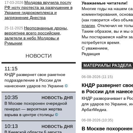
Молдова вручила послу
17-03-2026
Уважаемые читатели!
РФ ноту протеста за разрушение в
Многие годы на нашем са
Украине гидрокомплекса и
комментирования, основа
загрязнение Днестра
(как говорится «без объ
плагин
. Отключил не толь
Неопознанные дроны,
25-11-2025
Таким образом, вы и мы о
вероятнее всего российские,
Мы постараемся найти за
залетели в небо Молдовы и
потребуется время.
Румынии
С уважением,
Редакция
НОВОСТИ
МАТЕРИАЛЫ РАЗДЕЛА
11:15
КНДР развернет свое ракетное
06-08-2026 (11:15)
подразделение в России для
КНДР развернет сво
нанесения ударов по Украине
©
в России для нанесе
10:35
НОВОСТЬ ДНЯ
КНДР разворачивает в Ро
В Москве похоронен очередной
для ударов по Украине, 
генерал — вероятная жертва
АрбатМедиа.
взрыва в центре столицы
©
06-08-2026 (10:35)
10:13
НОВОСТЬ ДНЯ
В Москве похоронен
В Киевской области 6 августа