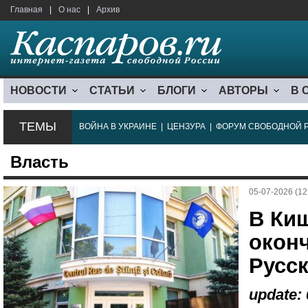
Главная
|
О нас
|
Архив
НОВОСТИ
СТАТЬИ
БЛОГИ
АВТОРЫ
В 
ТЕМЫ
ВОЙНА В УКРАИНЕ
|
ЦЕНЗУРА
|
ФОРУМ СВОБОДНОЙ 
Власть
05-07-2026 (12
В Ки
окон
Русс
update: 