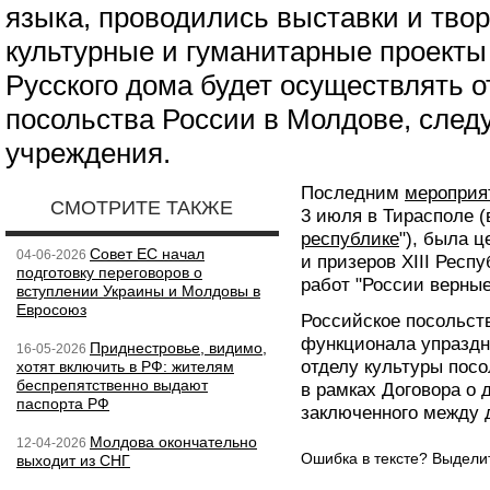
языка, проводились выставки и твор
культурные и гуманитарные проекты
Русского дома будет осуществлять о
посольства России в Молдове, след
учреждения.
Последним
мероприя
СМОТРИТЕ ТАКЖЕ
3 июля в Тирасполе (
республике
"), была 
Совет ЕС начал
04-06-2026
и призеров XIII Респ
подготовку переговоров о
работ "России верные
вступлении Украины и Молдовы в
Евросоюз
Российское посольств
функционала упраздн
Приднестровье, видимо,
16-05-2026
отделу культуры посо
хотят включить в РФ: жителям
беспрепятственно выдают
в рамках Договора о 
паспорта РФ
заключенного между 
Молдова окончательно
12-04-2026
Ошибка в тексте? Выдел
выходит из СНГ