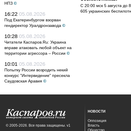
НПЗ
©
С 20:00 мск 5 августа до
605 украинских беспилот
16:22
05.08.2026
Под Екатеринбургом взорван
гендиректор Уралдронзавода
©
10:28
05.08.2026
Читатели Каспаров.Ru: Украина
вправе атаковать любой объект на
территории агрессора – России
©
10:01
05.08.2026
Попытку России возродить некий
конкурс "Интервидение" пресекла
Саудовская Аравия
©
НОВОСТИ
Оппозиция
© 2005-2026. Все права защищены. v1
Власть
Общество