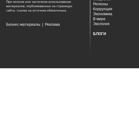
При полном или частичном использовании
Регионы
материалов, опубликованных на страницах
Коррупция
сайта, ссылка на источник обязательна.
Экономика
В мире
Экология
Бизнес-материалы
|
Реклама
БЛОГИ