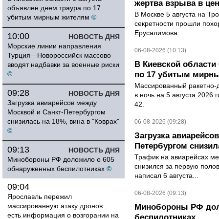
жертва взрыва в це
объявлен днем траура по 17
В Москве 5 августа на Тр
убитым мирным жителям
©
секретности прошли похо
Ерусалимова.
10:00
НОВОСТЬ ДНЯ
Морские линии направления
06-08-2026 (10:13)
Турция—Новороссийск массово
В Киевской области 
вводят надбавки за военные риски
©
по 17 убитым мирн
Массированный ракетно-д
09:28
НОВОСТЬ ДНЯ
в ночь на 5 августа 2026 
Загрузка авиарейсов между
42.
Москвой и Санкт-Петербургом
снизилась на 18%, вина в "Коврах"
06-08-2026 (09:28)
©
Загрузка авиарейсо
Петербургом снизила
09:13
НОВОСТЬ ДНЯ
Трафик на авиарейсах ме
Минобороны РФ доложило о 605
снизился за первую полов
обнаруженных беспилотниках
©
написал 6 августа...
09:04
06-08-2026 (09:13)
Ярославль пережил
массированную атаку дронов:
Минобороны РФ дол
есть информация о возгорании на
беспилотниках