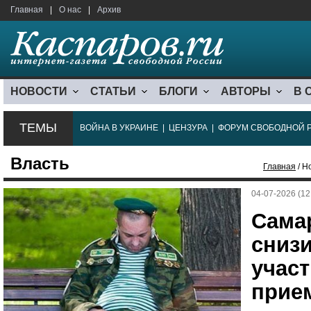
Главная
|
О нас
|
Архив
НОВОСТИ
СТАТЬИ
БЛОГИ
АВТОРЫ
В 
ТЕМЫ
ВОЙНА В УКРАИНЕ
|
ЦЕНЗУРА
|
ФОРУМ СВОБОДНОЙ 
Власть
Главная
/ Н
04-07-2026 (12
Сама
снизи
учас
прие