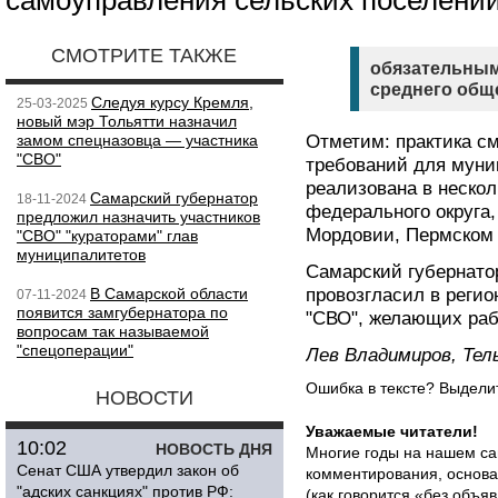
самоуправления сельских поселени
СМОТРИТЕ ТАКЖЕ
обязательным
среднего общ
Следуя курсу Кремля,
25-03-2025
новый мэр Тольятти назначил
замом спецназовца — участника
Отметим: практика с
"СВО"
требований для мун
реализована в нескол
Самарский губернатор
18-11-2024
федерального округа,
предложил назначить участников
Мордовии, Пермском 
"СВО" "кураторами" глав
муниципалитетов
Самарский губернат
В Самарской области
провозгласил в реги
07-11-2024
появится замгубернатора по
"СВО", желающих раб
вопросам так называемой
"спецоперации"
Лев Владимиров, Тел
Ошибка в тексте? Выдел
НОВОСТИ
Уважаемые читатели!
10:02
НОВОСТЬ ДНЯ
Многие годы на нашем са
Сенат США утвердил закон об
комментирования, основа
"адских санкциях" против РФ:
(как говорится «без объ