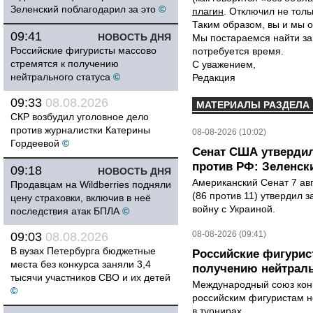
Зеленский поблагодарил за это
©
плагин
. Отключил не толь
Таким образом, вы и мы о
09:41
НОВОСТЬ ДНЯ
Мы постараемся найти за
Российские фигуристы массово
потребуется время.
стремятся к получению
С уважением,
нейтрального статуса
©
Редакция
09:33
08.08.2026
МАТЕРИАЛЫ РАЗДЕЛА
СКР возбудил уголовное дело
против журналистки Катерины
08-08-2026 (10:02)
Гордеевой
©
Сенат США утвердил
против РФ: Зеленск
09:18
НОВОСТЬ ДНЯ
Американский Сенат 7 ав
Продавцам на Wildberries подняли
(86 против 11) утвердил з
цену страховки, включив в неё
войну с Украиной.
последствия атак БПЛА
©
08-08-2026 (09:41)
09:03
08.08.2026
В вузах Петербурга бюджетные
Российские фигурис
места без конкурса заняли 3,4
получению нейтраль
тысячи участников СВО и их детей
Международный союз конь
©
российским фигуристам н
в турнирах.