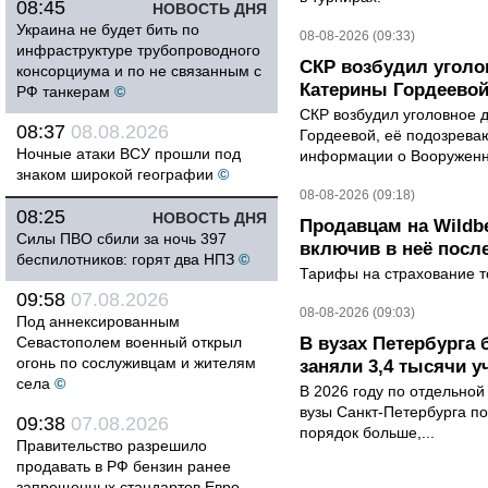
08:45
НОВОСТЬ ДНЯ
Украина не будет бить по
08-08-2026 (09:33)
инфраструктуре трубопроводного
СКР возбудил уголо
консорциума и по не связанным с
Катерины Гордеево
РФ танкерам
©
СКР возбудил уголовное 
08:37
08.08.2026
Гордеевой, её подозрева
Ночные атаки ВСУ прошли под
информации о Вооруженн
знаком широкой географии
©
08-08-2026 (09:18)
08:25
НОВОСТЬ ДНЯ
Продавцам на Wildbe
Силы ПВО сбили за ночь 397
включив в неё посл
беспилотников: горят два НПЗ
©
Тарифы на страхование то
09:58
07.08.2026
08-08-2026 (09:03)
Под аннексированным
Севастополем военный открыл
В вузах Петербурга
огонь по сослуживцам и жителям
заняли 3,4 тысячи у
села
©
В 2026 году по отдельной
вузы Санкт-Петербурга по
09:38
07.08.2026
порядок больше,...
Правительство разрешило
продавать в РФ бензин ранее
запрещенных стандартов Евро —