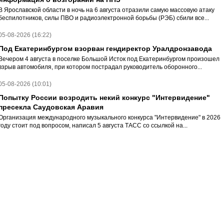
В Ярославской области в ночь на 6 августа отразили самую массовую атаку
беспилотников, силы ПВО и радиоэлектронной борьбы (РЭБ) сбили все...
05-08-2026 (16:22)
Под Екатеринбургом взорван гендиректор Уралдронзавода
Вечером 4 августа в поселке Большой Исток под Екатеринбургом произошел
взрыв автомобиля, при котором пострадал руководитель оборонного...
05-08-2026 (10:01)
Попытку России возродить некий конкурс "Интервидение"
пресекла Саудовская Аравия
Организация международного музыкального конкурса "Интервидение" в 2026
году стоит под вопросом, написал 5 августа ТАСС со ссылкой на...