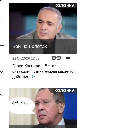
я
а
КОЛОНКА
я
Вой на болотах
22.07.2026 13:53
Гарри Каспаров: В этой
ситуации Путину нужны какие-то
ую
действия.
©
КОЛОНКА
х