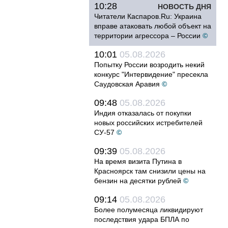
10:28
НОВОСТЬ ДНЯ
Читатели Каспаров.Ru: Украина
вправе атаковать любой объект на
территории агрессора – России
©
10:01
05.08.2026
Попытку России возродить некий
конкурс "Интервидение" пресекла
Саудовская Аравия
©
09:48
05.08.2026
Индия отказалась от покупки
новых российских истребителей
СУ-57
©
09:39
05.08.2026
На время визита Путина в
Красноярск там снизили цены на
бензин на десятки рублей
©
09:14
05.08.2026
Более полумесяца ликвидируют
последствия удара БПЛА по