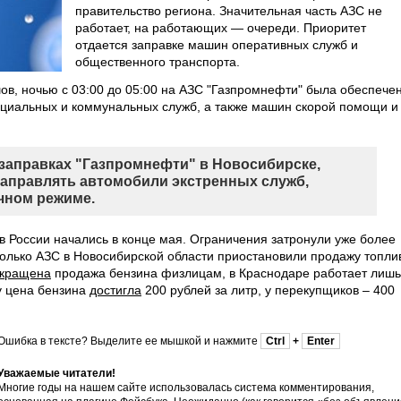
правительство региона. Значительная часть АЗС не
работает, на работающих — очереди. Приоритет
отдается заправке машин оперативных служб и
общественного транспорта.
ов, ночью с 03:00 до 05:00 на АЗС "Газпромнефти" была обеспече
ециальных и коммунальных служб, а также машин скорой помощи и
и заправках "Газпромнефти" в Новосибирске,
заправлять автомобили экстренных служб,
чном режиме.
в России начались в конце мая. Ограничения затронули уже более
сколько АЗС в Новосибирской области приостановили продажу топли
кращена
продажа бензина физлицам, в Краснодаре работает лишь
у цена бензина
достигла
200 рублей за литр, у перекупщиков – 400
Ошибка в тексте? Выделите ее мышкой и нажмите
Ctrl
+
Enter
Уважаемые читатели!
Многие годы на нашем сайте использовалась система комментирования,