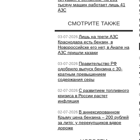
тысячу машин работает лишь 41
АЗС
СМОТРИТЕ ТАКЖЕ
Лишь на трети АЗС
03-07-2026
Краснодара есть бензин, в
Новороссийске его нет, в Анапе на
АЗС пришли казаки
Правительство РФ
03-07-2026
одобрило выпуск бензина с 30-
кратным превышением
содержания серы
С развитием топливного
02-07-2026
кризиса в России растет
инфляция
В аннексированном
02-07-2026
Крыму цена бензина – 200 рублей
за литр: у перекупщиков вдвое
дороже