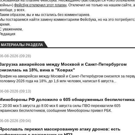
основанная на плагине Фейсбука. Неожиданно (как говорится «без объявлени
войны»)
Фейсбук отключил этот плагин
. Отключил не только на нашем сайте, 
вообще, у всех.
Таким образом, вы и мы остались без комментариев.
Мы постараемся найти замену комментариям Фейсбука, но на это потребуетс
время.
С уважением,
Редакция
МАТЕРИАЛЫ РАЗДЕЛА
06-08-2026 (09:28)
Загрузка авиарейсов между Москвой и Санкт-Петербургом
снизилась на 18%, вина в "Коврах"
Трафик на авиарейсах между Москвой и Санкт-Петербургом снизился за перв
половину 2026 года на 18%, до 1,6 млн человек, написал 6 августа...
06-08-2026 (09:13)
Минобороны РФ доложило о 605 обнаруженных беспилотника
С 20:00 мск 5 августа до 8:00 мск 6 августа силы ПВО перехватили 605
украинских беспилотников, сообщение Минобороны привел РБК.
06-08-2026 (09:04)
Ярославль пережил массированную атаку дронов: есть
информация о возгорании на НПЗ