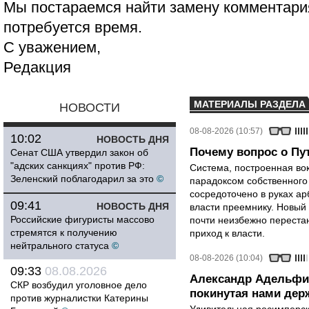
Мы постараемся найти замену комментария
потребуется время.
С уважением,
Редакция
МАТЕРИАЛЫ РАЗДЕЛА
НОВОСТИ
08-08-2026 (10:57)
10:02
НОВОСТЬ ДНЯ
Почему вопрос о Пут
Сенат США утвердил закон об
"адских санкциях" против РФ:
Система, построенная вок
Зеленский поблагодарил за это
©
парадоксом собственного
сосредоточено в руках ар
09:41
НОВОСТЬ ДНЯ
власти преемнику. Новый 
Российские фигуристы массово
почти неизбежно перестан
стремятся к получению
приход к власти.
нейтрального статуса
©
08-08-2026 (10:04)
09:33
08.08.2026
Александр Адельфи
СКР возбудил уголовное дело
покинутая нами держ
против журналистки Катерины