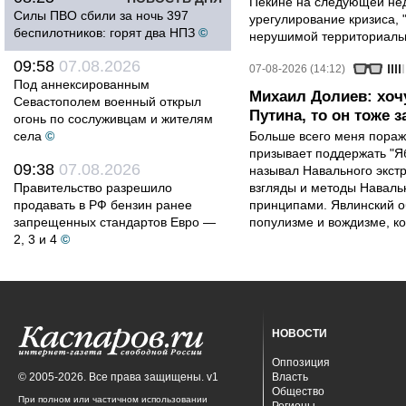
Пекине на следующей нед
Силы ПВО сбили за ночь 397
урегулирование кризиса, 
беспилотников: горят два НПЗ
©
нерушимой территориальн
09:58
07.08.2026
07-08-2026 (14:12)
Под аннексированным
Михаил Долиев: хочу
Севастополем военный открыл
Путина, то он тоже з
огонь по сослуживцам и жителям
села
©
Больше всего меня поража
призывает поддержать "Яб
09:38
07.08.2026
называл Навального экст
Правительство разрешило
взгляды и методы Наваль
продавать в РФ бензин ранее
принципами. Явлинский о
запрещенных стандартов Евро —
популизме и вождизме, ко
2, 3 и 4
©
НОВОСТИ
Оппозиция
© 2005-2026. Все права защищены. v1
Власть
Общество
При полном или частичном использовании