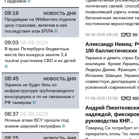
Удивительная росимперск
Гордеевой
©
логических связей, спосо
позволявшей узреть очев
09:18
НОВОСТЬ ДНЯ
бесконечная экспансия т
Продавцам на Wildberries подняли
постоянном верхоглядств
цену страховки, включив в неё
последствия атак БПЛА
©
08-08-2026 (00:24)
09:03
08.08.2026
Александр Немец: Р
В вузах Петербурга бюджетные
100 баллистических 
места без конкурса заняли 3,4
Украина и девять стран 
тысячи участников СВО и их детей
коалицию. Кроме Украины,
©
Лидеры Дании, Франции, 
Испании, Швеции, Украин
08:45
НОВОСТЬ ДНЯ
совместную декларацию о
Украина не будет бить по
усиленной современной п
инфраструктуре трубопроводного
консорциума и по не связанным с
07-08-2026 (15:58)
РФ танкерам
©
Андрей Пионтковски
08:37
08.08.2026
надеждой, фиксиров
Ночные атаки ВСУ прошли под
руководства КНР...
знаком широкой географии
©
Товарищ Си потребует от
прекратить огонь "по лини
08:25
НОВОСТЬ ДНЯ