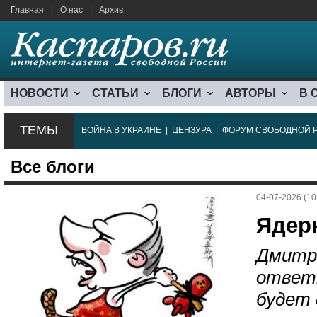
Главная
|
О нас
|
Архив
НОВОСТИ
СТАТЬИ
БЛОГИ
АВТОРЫ
В 
ТЕМЫ
ВОЙНА В УКРАИНЕ
|
ЦЕНЗУРА
|
ФОРУМ СВОБОДНОЙ 
Все блоги
04-07-2026 (10
Ядер
Дмитр
ответ
будет