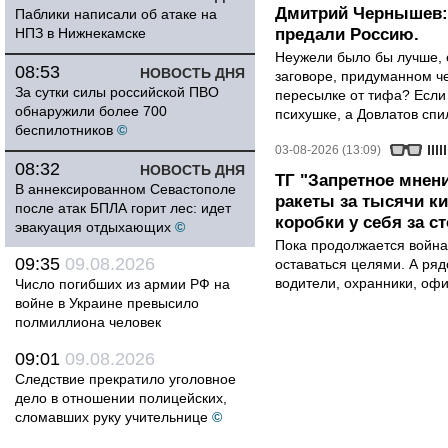
Дмитрий Чернышев: 
Паблики написали об атаке на
НПЗ в Нижнекамске
предали Россию.
Неужели было бы лучше, 
08:53
НОВОСТЬ ДНЯ
заговоре, придуманном че
За сутки силы российской ПВО
пересылке от тифа? Если
обнаружили более 700
психушке, а Довлатов спи
беспилотников
©
03-08-2026 (13:09)
08:32
НОВОСТЬ ДНЯ
ТГ "Запретное мнени
В аннексированном Севастополе
ракеты за тысячи ки
после атак БПЛА горит лес: идет
коробки у себя за с
эвакуация отдыхающих
©
Пока продолжается война
09:35
09.08.2026
оставаться целями. А ряд
водители, охранники, оф
Число погибших из армии РФ на
войне в Украине превысило
полмиллиона человек
09:01
09.08.2026
Следствие прекратило уголовное
дело в отношении полицейских,
сломавших руку учительнице
©