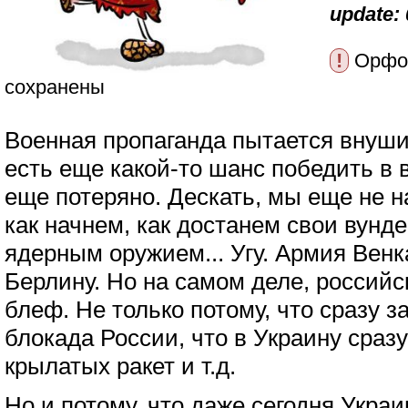
update: 
!
Орфог
сохранены
Военная пропаганда пытается внуши
есть еще какой-то шанс победить в в
еще потеряно. Дескать, мы еще не н
как начнем, как достанем свои вунд
ядерным оружием... Угу. Армия Венк
Берлину. Но на самом деле, российс
блеф. Не только потому, что сразу з
блокада России, что в Украину сраз
крылатых ракет и т.д.
Но и потому, что даже сегодня Украи