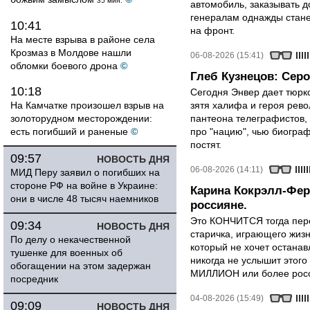
35 мин.
автомобиль, заказывать д
генералам однажды стане
10:41
на фронт.
На месте взрыва в районе села
Крозмаз в Молдове нашли
06-08-2026 (15:41)
обломки боевого дрона
©
Глеб Кузнецов: Серо
10:18
Сегодня Энвер дает тюрк
На Камчатке произошел взрыв на
зятя халифа и героя рево
золоторудном месторождении:
пантеона телеграфистов,
есть погибший и раненые
©
про "нацию", чью биограф
постят.
09:57
НОВОСТЬ ДНЯ
06-08-2026 (14:11)
МИД Перу заявил о погибших на
стороне РФ на войне в Украине:
Карина Кокрэлл-Фер
они в числе 48 тысяч наемников
россияне.
Это КОНЧИТСЯ тогда пере
09:34
НОВОСТЬ ДНЯ
старичка, играющего жизн
По делу о некачественной
который не хочет останавл
тушенке для военных об
никогда не услышит этого
обогащении на этом задержан
МИЛЛИОН или более росси
посредник
04-08-2026 (15:49)
09:09
НОВОСТЬ ДНЯ