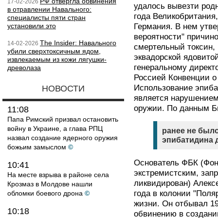
РФ отвергла обвинения
17-02-2026
удалось вывезти род
в отравлении Навального:
года Великобритания
специалисты пяти стран
установили это
Германия. В нем утве
вероятности" причин
The Insider: Навального
14-02-2026
смертельный токсин, 
убили сверхтоксичным ядом,
эквадорской ядовито
извлекаемым из кожи лягушки-
генеральному директ
древолаза
Россией Конвенции о
Использование эпиба
НОВОСТИ
является нарушением
оружии. По данным Б
11:08
Папа Римский призвал остановить
войну в Украине, а глава РПЦ
ранее не был
назвал создание ядерного оружия
эпибатидина 
божьим замыслом
©
Основатель ФБК (Фон
10:41
экстремистским, зап
На месте взрыва в районе села
ликвидирован) Алекс
Крозмаз в Молдове нашли
года в колонии "Поля
обломки боевого дрона
©
жизни. Он отбывал 19
10:18
обвинению в создани