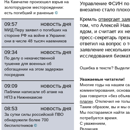
На Камчатке произошел взрыв на
Управление ФСИН по
золоторудном месторождении:
внезапно стало плохо
есть погибший и раненые
©
Кремль
отвергает за
09:57
НОВОСТЬ ДНЯ
том, что Алексей Нав
МИД Перу заявил о погибших на
ядом, и считает их 
стороне РФ на войне в Украине:
пресс-секретарь през
они в числе 48 тысяч наемников
ответил на вопрос о 
заявление нескольких
09:34
НОВОСТЬ ДНЯ
исследования биомат
По делу о некачественной
тушенке для военных об
Ошибка в тексте? Выдел
обогащении на этом задержан
посредник
Уважаемые читатели!
Многие годы на нашем са
09:09
НОВОСТЬ ДНЯ
комментирования, основа
Паблики написали об атаке на
(как говорится «без объ
НПЗ в Нижнекамске
плагин
. Отключил не толь
Таким образом, вы и мы о
08:53
НОВОСТЬ ДНЯ
Мы постараемся найти за
За сутки силы российской ПВО
потребуется время.
обнаружили более 700
С уважением,
беспилотников
©
Редакция