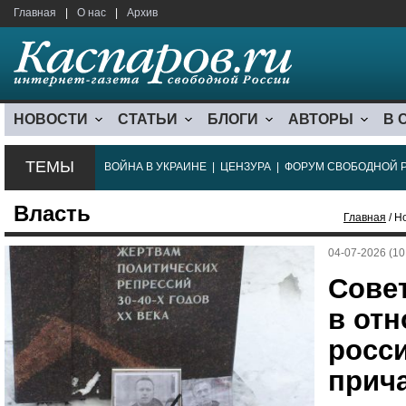
Главная
|
О нас
|
Архив
НОВОСТИ
СТАТЬИ
БЛОГИ
АВТОРЫ
В 
ТЕМЫ
ВОЙНА В УКРАИНЕ
|
ЦЕНЗУРА
|
ФОРУМ СВОБОДНОЙ 
Власть
Главная
/ Н
04-07-2026 (10
Сове
в от
росси
прича