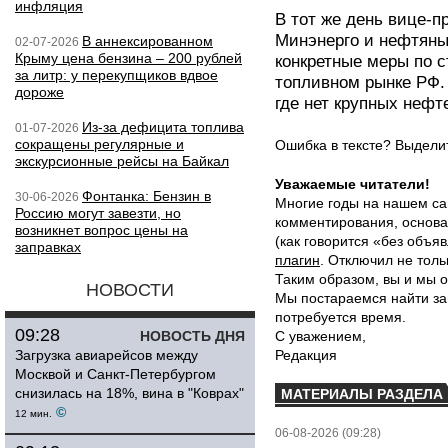
инфляция
В тот же день вице-п
Минэнерго и нефтяны
В аннексированном
02-07-2026
Крыму цена бензина – 200 рублей
конкретные меры по 
за литр: у перекупщиков вдвое
топливном рынке РФ. 
дороже
где нет крупных нефт
Из-за дефицита топлива
01-07-2026
сокращены регулярные и
Ошибка в тексте? Выдел
экскурсионные рейсы на Байкал
Уважаемые читатели!
Фонтанка: Бензин в
30-06-2026
Многие годы на нашем са
Россию могут завезти, но
комментирования, основа
возникнет вопрос цены на
(как говорится «без объ
заправках
плагин
. Отключил не толь
Таким образом, вы и мы о
НОВОСТИ
Мы постараемся найти за
потребуется время.
09:28
НОВОСТЬ ДНЯ
С уважением,
Загрузка авиарейсов между
Редакция
Москвой и Санкт-Петербургом
снизилась на 18%, вина в "Коврах"
МАТЕРИАЛЫ РАЗДЕЛА
©
12 мин.
06-08-2026 (09:28)