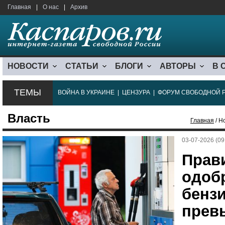
Главная
|
О нас
|
Архив
НОВОСТИ
СТАТЬИ
БЛОГИ
АВТОРЫ
В 
ТЕМЫ
ВОЙНА В УКРАИНЕ
|
ЦЕНЗУРА
|
ФОРУМ СВОБОДНОЙ 
Власть
Главная
/ Н
03-07-2026 (09
Прав
одоб
бензи
прев