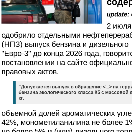
соде
update: 
2 июля
одобрило отдельными нефтеперер
(НПЗ) выпуск бензина и дизельного
"Евро-3" до конца 2026 года, говори
постановлении на сайте
официально
правовых актов.
"Допускается выпуск в обращение <...> на те
бензина экологического класса К5 с массовой д
кг,
объемной долей ароматических угле
42%, монометиланилина не более 1%
не более 5% и (или) дизельного топ