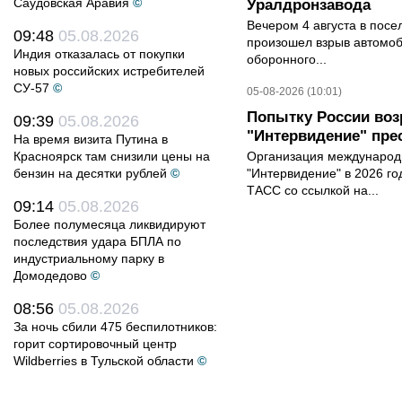
Саудовская Аравия
©
Уралдронзавода
Вечером 4 августа в пос
09:48
05.08.2026
произошел взрыв автомоб
Индия отказалась от покупки
оборонного...
новых российских истребителей
СУ-57
©
05-08-2026 (10:01)
Попытку России воз
09:39
05.08.2026
"Интервидение" пре
На время визита Путина в
Красноярск там снизили цены на
Организация международн
бензин на десятки рублей
©
"Интервидение" в 2026 го
ТАСС со ссылкой на...
09:14
05.08.2026
Более полумесяца ликвидируют
последствия удара БПЛА по
индустриальному парку в
Домодедово
©
08:56
05.08.2026
За ночь сбили 475 беспилотников:
горит сортировочный центр
Wildberries в Тульской области
©