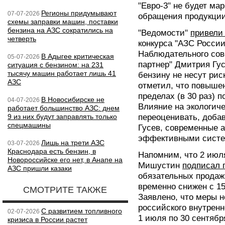
"Евро-3" не будет ма
Регионы придумывают
07-07-2026
обращения продукции
схемы заправки машин, поставки
бензина на АЗС сократились на
"Ведомости"
привели
четверть
конкурса "АЗС России
Наблюдательного со
В Адыгее критическая
05-07-2026
партнер" Дмитрия Гус
ситуация с бензином: на 231
тысячу машин работает лишь 41
бензину не несут рис
АЗС
отметил, что повыше
пределах (в 30 раз) п
В Новосибирске не
04-07-2026
Влияние на экологиче
работает большинство АЗС: днем
9 из них будут заправлять только
переоценивать, добав
спецмашины
Гусев, современные 
эффективными систем
Лишь на трети АЗС
03-07-2026
Краснодара есть бензин, в
Напомним, что 2 ию
Новороссийске его нет, в Анапе на
Мишустин
подписал 
АЗС пришли казаки
обязательных продаж 
временно снижен с 1
СМОТРИТЕ ТАКЖЕ
Заявлено, что меры 
российского внутренн
С развитием топливного
02-07-2026
1 июля по 30 сентябр
кризиса в России растет