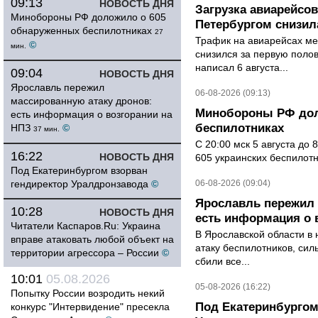
09:13
НОВОСТЬ ДНЯ
Загрузка авиарейсо
Минобороны РФ доложило о 605
Петербургом снизила
обнаруженных беспилотниках
27
Трафик на авиарейсах ме
©
мин.
снизился за первую полов
написал 6 августа...
09:04
НОВОСТЬ ДНЯ
Ярославль пережил
06-08-2026 (09:13)
массированную атаку дронов:
Минобороны РФ дол
есть информация о возгорании на
беспилотниках
НПЗ
©
37 мин.
С 20:00 мск 5 августа до
16:22
НОВОСТЬ ДНЯ
605 украинских беспилот
Под Екатеринбургом взорван
гендиректор Уралдронзавода
©
06-08-2026 (09:04)
Ярославль пережил 
10:28
НОВОСТЬ ДНЯ
есть информация о 
Читатели Каспаров.Ru: Украина
В Ярославской области в 
вправе атаковать любой объект на
атаку беспилотников, си
территории агрессора – России
©
сбили все...
10:01
05.08.2026
05-08-2026 (16:22)
Попытку России возродить некий
Под Екатеринбургом
конкурс "Интервидение" пресекла