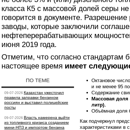
класса К5 с массовой долей серы не б
говорится в документе. Разрешение
заводы, которые заключили соглаш
нефтеперерабатывающих мощностей
июня 2019 года.
Отметим, что согласно стандартам б
настоящее время
имеет следующие
ПО ТЕМЕ
Октановое число
и не менее 95 п
Содержание свинц
Казахстан ужесточил
09-07-2026
правила заправки бензином
Массовая доля 
россиян и выставил полицейские
литр).
посты
Объёмная доля б
Власть намерена выйти
09-07-2026
Как подчеркнул предс
из топливного кризиса созданием
характеристиками в 
мини-НПЗ и импортом бензина