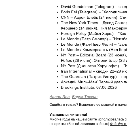
David Gendelman (Telegram) – сво
Boris Fel (Telegram) – "Холодильни
CNN – Аарон Блейк (24 июня), Сти
The New York Times – Дэвид Сэнге
Кершнер (14 июня), Нил Макфарку
Foreign Policy (Майкл Хирш) – "К
Le Monde (Пётр Смоляр) – "Неизб
Le Monde (Жан-Пьер Фили) – "Зал
Le Monde / Коммерсантъ (Нил Керб
NY Post – Editorial Board (23 июн
Рейес (28 июня), Энтони Блэр (28
NY Post (Джонатан Харунофф) – "
Iran International – сводки 22–29 и
The Guardian (Патрик Уинтур) – п
Аркадий Миль-Ман"Первый удар по
Brookings Institute, 07.06.2026
Аарон Леа
,
Борух Таскин
Ошибка в тексте? Выделите ее мышкой и наж
Уважаемые читатели!
Многие годы на нашем сайте использовалась с
говорится «без объявления войны»)
Фейсбук о