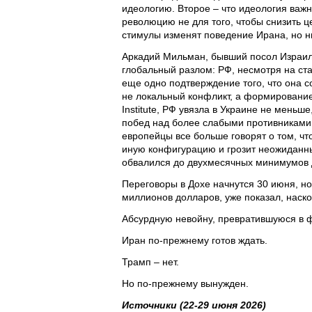
идеологию. Второе – что идеология важ
революцию не для того, чтобы снизить ц
стимулы изменят поведение Ирана, но ник
Аркадий Мильман, бывший посол Израиля
глобальный разлом: РФ, несмотря на ста
еще одно подтверждение того, что она с
не локальный конфликт, а формирование
Institute, РФ увязла в Украине не мень
побед над более слабыми противниками,
европейцы все больше говорят о том, ч
иную конфигурацию и грозит неожиданн
обвалился до двухмесячных минимумов д
Переговоры в Дохе начнутся 30 июня, но
миллионов долларов, уже показал, наско
Абсурдную невойну, превратившуюся в ф
Иран по-прежнему готов ждать.
Трамп – нет.
Но по-прежнему вынужден.
Источники (22-29 июня 2026)