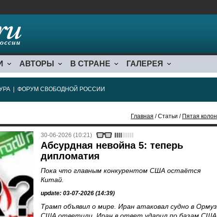
И
АВТОРЫ
В СТРАНЕ
ГАЛЕРЕЯ
УРА
|
ФОРУМ СВОБОДНОЙ РОССИИ
Главная
/ Статьи /
Пятая колон
30-06-2026 (10:21)
Абсурдная невойна 5: теперь
дипломатия
Пока что главным конкурентом США остаётся
Китай.
update: 03-07-2026 (14:39)
Трамп объявил о мире. Иран атаковал судно в Ормуз
США ответили. Иран в ответ ударил по базам США