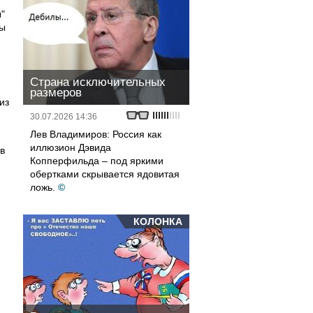
"
ры
Страна исключительных
размеров
из
30.07.2026 14:36
Лев Владимиров: Россия как
иллюзион Дэвида
в
Копперфильда – под яркими
обертками скрывается ядовитая
ложь.
©
КОЛОНКА