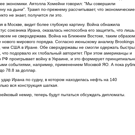
нее экономики. Аятолла Хомейни говорил: "Мы совершили
ену на дыни". Трамп по-прежнему рассчитывает, что экономические
то не знает, получится ли это.
 в Москве, видит более глубокую картину. Война обнажила
тус союзника Ирана, оказалась неспособна его защитить, что лишь
овсем не сверхдержава. Война на Ближнем Востоке, таким образом
 нового мирового порядка. Согласно июньскому анализу Brookings
ше, чем США в Иране. Обе сверхдержавы не смогли одержать быстры
 что подорвало их глобальный авторитет. При этом американцы и
то РФ проигрывает войну в Украине, и это формирует принципиальн
ыми событиями, например, применением Москвой ЯО. А пока рубл
о 78.8 за доллар.
 удар Ирана по судну, в котором находилась нефть на 140
лько вся конструкция шаткая.
ейковый немир, теперь будут пытаться обсуждать дипломаты.