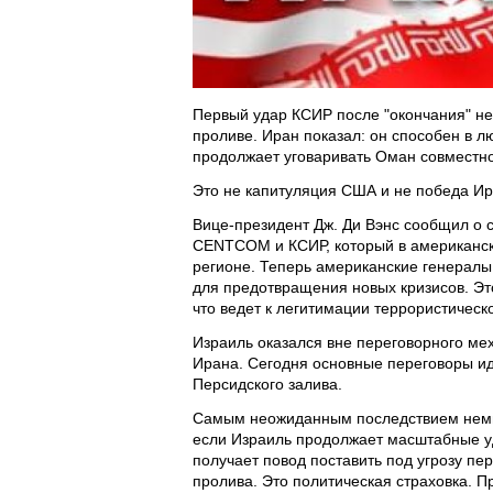
Первый удар КСИР после "окончания" не
проливе. Иран показал: он способен в л
продолжает уговаривать Оман совместно
Это не капитуляция США и не победа Ир
Вице-президент Дж. Ди Вэнс сообщил о 
CENTCOM и КСИР, который в американско
регионе. Теперь американские генералы
для предотвращения новых кризисов. Эт
что ведет к легитимации террористическ
Израиль оказался вне переговорного ме
Ирана. Сегодня основные переговоры и
Персидского залива.
Самым неожиданным последствием немир
если Израиль продолжает масштабные уд
получает повод поставить под угрозу пе
пролива. Это политическая страховка. П