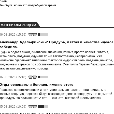
риев.
йсбука, но на это потребуется время.
МАТЕРИАЛЫ РАЗДЕЛА
06-08-2026 (15:25)
Александр Адельфинский: Придурь, взятая в качестве идеала
победила.
Судьба подаёт знаки, гигантские знамения, кричит, просто вопиет: "Хватит,
остановись, подумай, одумайся!" – и так постоянно, беспрерывно. Уже
миллионы "деревьев", миллионы факторов мудро смягчали падение, начатое,
подчеркнём, страной по собственной воле. Уже толпы "врачей" всех профиле
оказывали спасительную помощь.
06-08-2026 (15:18)
Отцы-основатели боялись именно этого.
Правовое сопротивление и институциональная память – принципиально
разные вещи. Да, Верховный суд возвращает дело в процедуру. Но ведь этой
процедуры-то больше нет! А есть – комната, в которой шесть человек.
05-08-2026 (10:59)