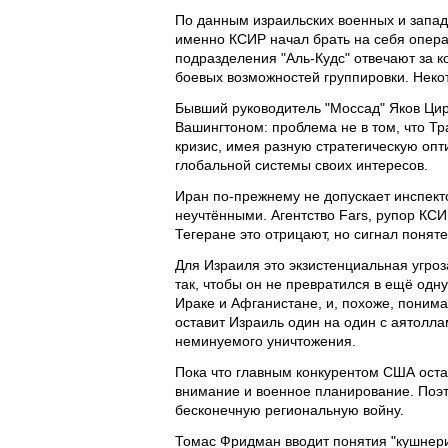
По данным израильских военных и запад
именно КСИР начал брать на себя опера
подразделения "Аль-Кудс" отвечают за к
боевых возможностей группировки. Неко
Бывший руководитель "Моссад" Яков Ц
Вашингтоном: проблема не в том, что Тр
кризис, имея разную стратегическую опт
глобальной системы своих интересов.
Иран по-прежнему не допускает инспект
неучтёнными. Агентство Fars, рупор КСИР
Тегеране это отрицают, но сигнал поняте
Для Израиля это экзистенциальная угроза
так, чтобы он не превратился в ещё од
Ираке и Афганистане, и, похоже, поним
оставит Израиль один на один с аятолла
неминуемого уничтожения.
Пока что главным конкурентом США оста
внимание и военное планирование. Поэт
бесконечную региональную войну.
Томас Фридман вводит понятия "кушнери