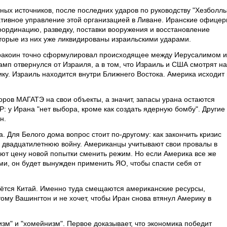
ных источников, после последних ударов по руководству "Хезболлы
тивное управление этой организацией в Ливане. Иранские офице
оординацию, разведку, поставки вооружения и восстановление
торые из них уже ликвидированы израильскими ударами.
иракоин точно сформулировал происходящее между Иерусалимом и
амп отвернулся от Израиля, а в том, что Израиль и США смотрят на
ику. Израиль находится внутри Ближнего Востока. Америка исходит 
оров МАГАТЭ на свои объекты, а значит, запасы урана остаются
: у Ирана "нет выбора, кроме как создать ядерную бомбу". Другие 
н.
. Для Белого дома вопрос стоит по-другому: как закончить кризис
ну двадцатилетнюю войну. Американцы учитывают свои провалы в
ают цену новой попытки сменить режим. Но если Америка все же
ми, он будет вынужден применить ЯО, чтобы спасти себя от
ётся Китай. Именно туда смещаются американские ресурсы,
ому Вашингтон и не хочет, чтобы Иран снова втянул Америку в
зм" и "хомейнизм". Первое доказывает, что экономика победит