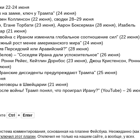
дки 22-24 июня
к на замке, ключ у Трампа" (24 июня)
вен Коллинсон (22 июня), сводки 28–29 июня
р, Егане Торбати (23 июня), Аарон Боксерман (28 июня), Изабель
ар (21 июня)
ак война с Ираном изменила глобальное соотношение сил" (22 июня)
ежный рост менее американского мира" (24 июня)
ив Персидский или Аравийский?" (28 июня)
елов) – "Соседям Ирана дали успокоительное" (26 июня)
я), Ронни Рейес, Кейтлин Дорнбос (23 июня), Джош Кристенсон, Ронн
 июня)
Иранские диссиденты предупреждают Трампа" (25 июня)
юня
ереговоры в Швейцарии (21 июня)
сле войны! Трамп понял, что проиграл Ирану?" (YouTube) – 26 ию
мите
Ctrl
+
Enter
истема комментирования, основанная на плагине Фейсбука. Неожиданно (как
тключил этот плагин
. Отключил не только на нашем сайте, а вообще, у всех.