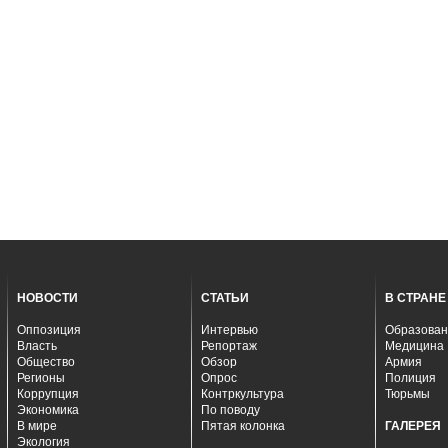
НОВОСТИ
СТАТЬИ
В СТРАНЕ
Оппозиция
Интервью
Образован
Власть
Репортаж
Медицина
Общество
Обзор
Армия
Регионы
Опрос
Полиция
Коррупция
Контркультура
Тюрьмы
Экономика
По поводу
В мире
Пятая колонка
ГАЛЕРЕЯ
Экология