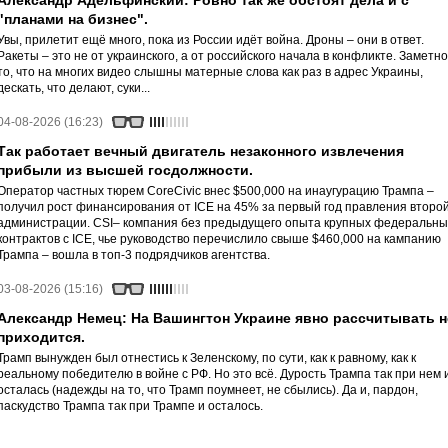
Александр Адельфинский: Ровно так же обстоят дела и с
"планами на бизнес".
Увы, прилетит ещё много, пока из России идёт война. Дроны – они в ответ.
Ракеты – это не от украинского, а от российского начала в конфликте. Заметно
то, что на многих видео слышны матерные слова как раз в адрес Украины,
дескать, что делают, суки...
04-08-2026 (16:23)
Так работает вечный двигатель незаконного извлечения
прибыли из высшей госдолжности.
Оператор частных тюрем CoreCivic внес $500,000 на инаугурацию Трампа –
получил рост финансирования от ICE на 45% за первый год правления второ
администрации. CSI– компания без предыдущего опыта крупных федеральны
контрактов с ICE, чье руководство перечислило свыше $460,000 на кампанию
Трампа – вошла в топ-3 подрядчиков агентства.
03-08-2026 (15:16)
Александр Немец: На Вашингтон Украине явно рассчитывать н
приходится.
Трамп вынужден был отнестись к Зеленскому, по сути, как к равному, как к
реальному победителю в войне с РФ. Но это всё. Дурость Трампа так при нем 
осталась (надежды на то, что Трамп поумнеет, не сбылись). Да и, пардон,
паскудство Трампа так при Трампе и осталось.