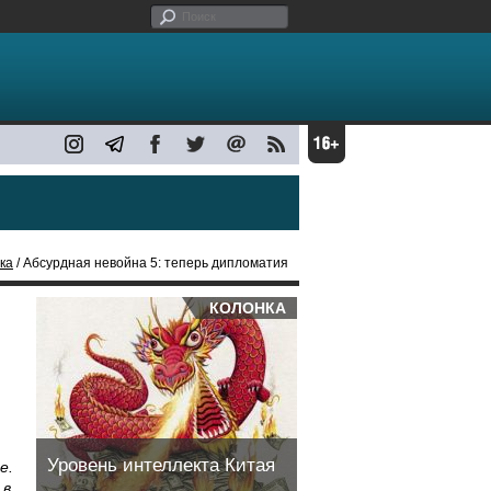
ка
/ Абсурдная невойна 5: теперь дипломатия
КОЛОНКА
Уровень интеллекта Китая
е.
 в