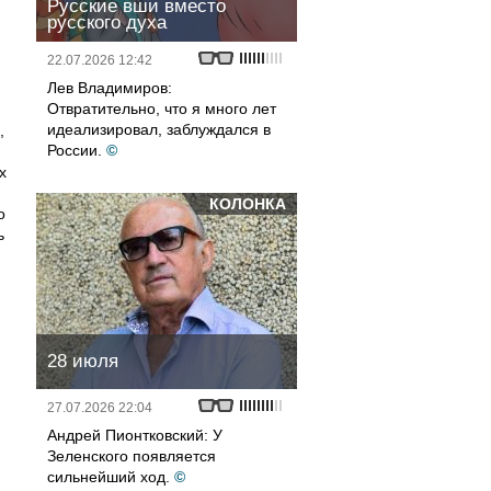
Русские вши вместо
русского духа
22.07.2026 12:42
Лев Владимиров:
Отвратительно, что я много лет
идеализировал, заблуждался в
,
России.
©
х
КОЛОНКА
о
ь
28 июля
27.07.2026 22:04
Андрей Пионтковский: У
Зеленского появляется
сильнейший ход.
©