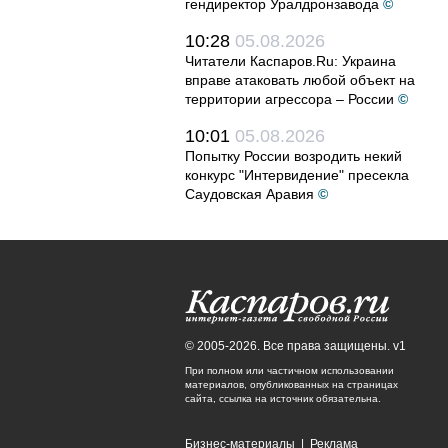
гендиректор Уралдронзавода
©
10:28
05.08.2026
Читатели Каспаров.Ru: Украина
вправе атаковать любой объект на
территории агрессора – России
©
10:01
05.08.2026
Попытку России возродить некий
конкурс "Интервидение" пресекла
Саудовская Аравия
©
© 2005-2026. Все права защищены. v1
При полном или частичном использовании
материалов, опубликованных на страницах
сайта, ссылка на источник обязательна.
Бизнес-материалы
|
Реклама