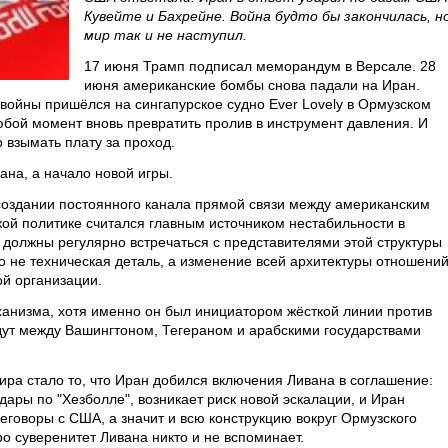
Кувейте и Бахрейне. Война будто бы закончилась, н
мир так и не наступил.
17 июня Трамп подписал меморандум в Версале. 28
июня американские бомбы снова падали на Иран.
войны пришёлся на сингапурское судно Ever Lovely в Ормузском
юбой момент вновь превратить пролив в инструмент давления. И
 взымать плату за проход.
ана, а начало новой игры.
создании постоянного канала прямой связи между американским
й политике считался главным источником нестабильности в
 должны регулярно встречаться с представителями этой структуры
о не техническая деталь, а изменение всей архитектуры отношений
ой организации.
ханизма, хотя именно он был инициатором жёсткой линии против
дут между Вашингтоном, Тегераном и арабскими государствами
а стало то, что Иран добился включения Ливана в соглашение:
ары по "Хезболле", возникает риск новой эскалации, и Иран
реговоры с США, а значит и всю конструкцию вокруг Ормузского
ро суверенитет Ливана никто и не вспоминает.