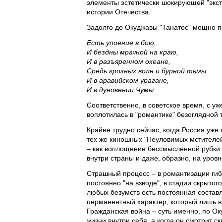
элементы эстетически шокирующей "экст
истории Отечества.
Задолго до Окуджавы "Танатос" мощно п
Есть упоение в бою,
И бездны мрачной на краю,
И в разъяренном океане,
Средь грозных волн и бурной тьмы,
И в аравийском урагане,
И в дуновении Чумы.
Соответственно, в советское время, с 
воплотилась в "романтике" безоглядной 
Крайне трудно сейчас, когда Россия уже 
тех же киношных "Неуловимых мстителей"
– как воплощение бессмысленной рубки с
внутри страны и даже, образно, на уров
Страшный процесс – в романтизации гиб
постоянно "на взводе", в стадии скрытог
любых безумств есть постоянная составл
перманентный характер, который лишь в
Гражданская война – суть именно, по Оку
жизни внутри себя, а когда он смотрит ск