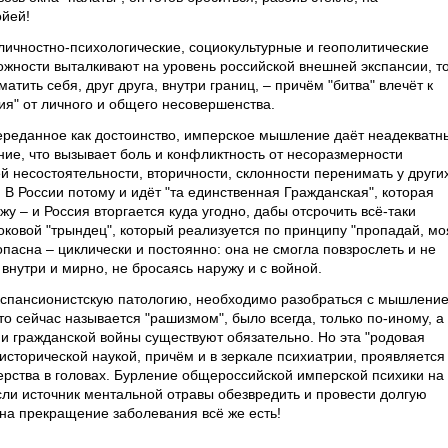
ойей!
 личностно-психологические, социокультурные и геополитические
ности выталкивают на уровень российской внешней экспансии, т
атить себя, друг друга, внутри границ, – причём "битва" влечёт к
ия" от личного и общего несовершенства.
переданное как достоинство, имперское мышление даёт неадекватн
ние, что вызывает боль и конфликтность от несоразмерности
 несостоятельности, вторичности, склонности перенимать у других
. В России потому и идёт "та единственная Гражданская", которая
у – и Россия вторгается куда угодно, дабы отсрочить всё-таки
ковой "трындец", который реализуется по принципу "пропадай, мо
опасна – циклически и постоянно: она не смогла повзрослеть и не
нутри и мирно, не бросаясь наружу и с войной.
экспансионистскую патологию, необходимо разобраться с мышлени
то сейчас называется "рашизмом", было всегда, только по-иному, а
к и гражданской войны существуют обязательно. Но эта "родовая
исторической наукой, причём и в зеркале психиатрии, проявляется
перства в головах. Бурление общероссийской имперской психики на
сли источник ментальной отравы обезвредить и провести долгую
 на прекращение заболевания всё же есть!