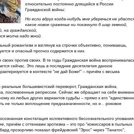
относительно постоянно длящейся в России
Гражданской войны:
Но если вдруг когда-нибудь мне уберечься не удастся
какое новое сраженье ни покачнуло б шар земной,
й, на гражданской,
ся молча надо мной.
льный романтизм и взглянув на строчки объективно, понимаешь,
ется и опасный прогноз содержится в них.
е своих против своих. В те годы Гражданская война воспринималась
ется сейчас. Это лишь в последние десятилетия данное
рактеризуется в контексте "не дай Боже!" – причём с весьма
 реальные большевистский переворот, Гражданская война,
на, послевоенные репрессии. Сейчас же обращает на себя вниман
дному из любых других вариантов судьбы – прямо к его "единственн
ть не только воплощение предназначенности, но и... роковое
осознанная констатация коллективного бессознательного упования
е, причём с оттенками эротизма – это про "комиссаров в пыльных
бард прозорливо показал фрейдовский "Эрос" через "Танатос",