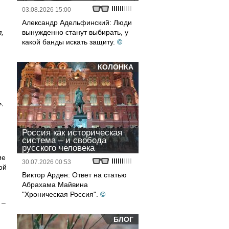
03.08.2026 15:00
Александр Адельфинский: Люди
,
вынужденно станут выбирать, у
какой банды искать защиту.
©
КОЛОНКА
,
Россия как историческая
система – и свобода
русского человека
ие
30.07.2026 00:53
ой
Виктор Арден: Ответ на статью
Абрахама Майвина
"Хроническая Россия".
©
 –
БЛОГ