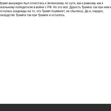
Трамп вынужден был отнестись к Зеленскому, по сути, как к равному, как к
реальному победителю в войне с РФ. Но это всё. Дурость Трампа так при нем 
осталась (надежды на то, что Трамп поумнеет, не сбылись). Да и, пардон,
паскудство Трампа так при Трампе и осталось.