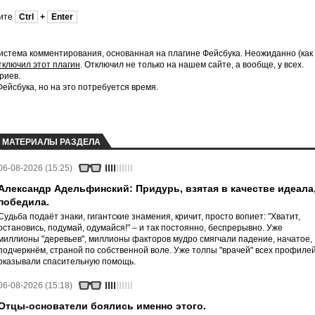
мите
Ctrl
+
Enter
истема комментирования, основанная на плагине Фейсбука. Неожиданно (как
тключил этот плагин
. Отключил не только на нашем сайте, а вообще, у всех.
риев.
йсбука, но на это потребуется время.
МАТЕРИАЛЫ РАЗДЕЛА
06-08-2026 (15:25)
Александр Адельфинский: Придурь, взятая в качестве идеала
победила.
Судьба подаёт знаки, гигантские знамения, кричит, просто вопиет: "Хватит,
остановись, подумай, одумайся!" – и так постоянно, беспрерывно. Уже
миллионы "деревьев", миллионы факторов мудро смягчали падение, начатое,
подчеркнём, страной по собственной воле. Уже толпы "врачей" всех профиле
оказывали спасительную помощь.
06-08-2026 (15:18)
Отцы-основатели боялись именно этого.