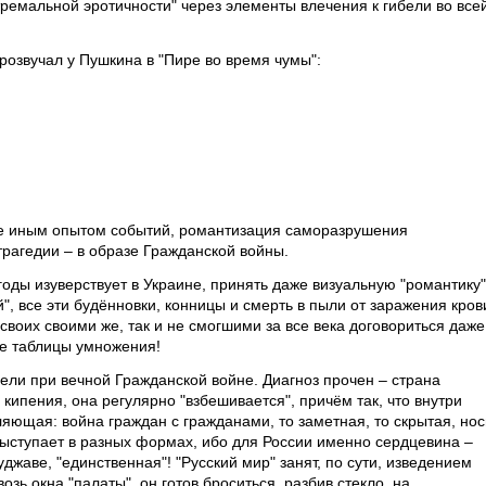
ремальной эротичности" через элементы влечения к гибели во все
розвучал у Пушкина в "Пире во время чумы":
уже иным опытом событий, романтизация саморазрушения
трагедии – в образе Гражданской войны.
годы изуверствует в Украине, принять даже визуальную "романтику"
, все эти будённовки, конницы и смерть в пыли от заражения кров
воих своими же, так и не смогшими за все века договориться даже
не таблицы умножения!
ели при вечной Гражданской войне. Диагноз прочен – страна
о кипения, она регулярно "взбешивается", причём так, что внутри
яющая: война граждан с гражданами, то заметная, то скрытая, нос
ыступает в разных формах, ибо для России именно сердцевина –
джаве, "единственная"! "Русский мир" занят, по сути, изведением
возь окна "палаты", он готов броситься, разбив стекло, на