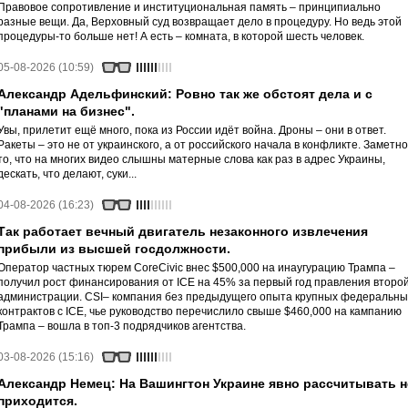
Правовое сопротивление и институциональная память – принципиально
разные вещи. Да, Верховный суд возвращает дело в процедуру. Но ведь этой
процедуры-то больше нет! А есть – комната, в которой шесть человек.
05-08-2026 (10:59)
Александр Адельфинский: Ровно так же обстоят дела и с
"планами на бизнес".
Увы, прилетит ещё много, пока из России идёт война. Дроны – они в ответ.
Ракеты – это не от украинского, а от российского начала в конфликте. Заметно
то, что на многих видео слышны матерные слова как раз в адрес Украины,
дескать, что делают, суки...
04-08-2026 (16:23)
Так работает вечный двигатель незаконного извлечения
прибыли из высшей госдолжности.
Оператор частных тюрем CoreCivic внес $500,000 на инаугурацию Трампа –
получил рост финансирования от ICE на 45% за первый год правления второ
администрации. CSI– компания без предыдущего опыта крупных федеральны
контрактов с ICE, чье руководство перечислило свыше $460,000 на кампанию
Трампа – вошла в топ-3 подрядчиков агентства.
03-08-2026 (15:16)
Александр Немец: На Вашингтон Украине явно рассчитывать н
приходится.