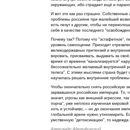
окружающих, ибо страдает ещё и паран
И вот это как раз страшно. Собственные
проблемы россияне при малейшей возмож
есть лезут к другим, чтобы не переколошм
себе в качестве последнего "освобожден
Почему так? Потому что "эстафетное", 
уровень самооценки. Приходит отрезвле
великодержавных претензий и внутренней
воровать, присваивать, выдавать за своё
время от времени "канализируется" наруж
бессознательно желаемый внутренний ро
телега". С этими мыслями страна будет 
научилась решать внутренние проблемы в
Чтобы окончательно снять российскую 
зарвавшихся российских имперцев. То, ч
значит, угрозы как внешней агрессии, та
порча", уже неплохо изученная мировой 
хоть и устойчиво, – но до окончания им
глобальной арене нужно утихомирить. Е
умственную "детоксикацию", то надежда
Александр Адельфинский