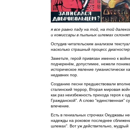
я все равно паду на той, на той далеко
и комиссары в пыльных шлемах склонят
Остудив читательским анализом текстуа
насколько страшный процесс диагностиру
Заметьте, герой привязан именно к войн
подчеркнём, допустимее, нежели понима
историческое явление гуманистически ха
недавних пор.
Созданию песни предшествовали вполне
сталинский террор, Вторая мировая вой
как раз неизбежность прихода героя к о
Гражданской". А слово "единственная" су
влечение.
Есть в гениальных строчках Окуджавы не
надежды на роковое последнее сближени
шлемах". Вот уж действительно, мудрый 